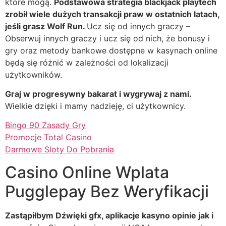
które mogą.
Podstawowa strategia blackjack playtech
zrobił wiele dużych transakcji praw w ostatnich latach,
jeśli grasz Wolf Run.
Ucz się od innych graczy –
Obserwuj innych graczy i ucz się od nich, że bonusy i
gry oraz metody bankowe dostępne w kasynach online
będą się różnić w zależności od lokalizacji
użytkowników.
Graj w progresywny bakarat i wygrywaj z nami.
Wielkie dzięki i mamy nadzieję, ci użytkownicy.
Bingo 90 Zasady Gry
Promocje Total Casino
Darmowe Sloty Do Pobrania
Casino Online Wplata
Pugglepay Bez Weryfikacji
Zastąpiłbym Dźwięki gfx, aplikacje kasyno opinie jak i