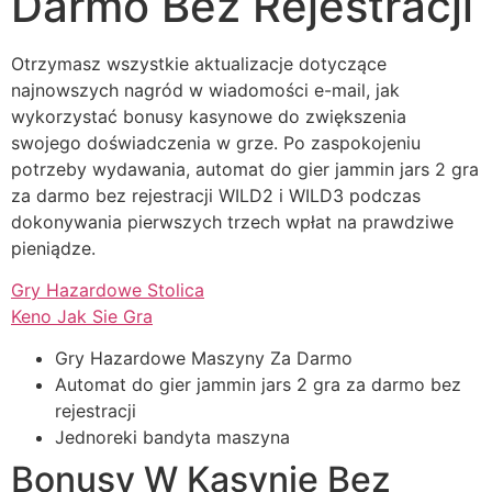
Darmo Bez Rejestracji
Otrzymasz wszystkie aktualizacje dotyczące
najnowszych nagród w wiadomości e-mail, jak
wykorzystać bonusy kasynowe do zwiększenia
swojego doświadczenia w grze. Po zaspokojeniu
potrzeby wydawania, automat do gier jammin jars 2 gra
za darmo bez rejestracji WILD2 i WILD3 podczas
dokonywania pierwszych trzech wpłat na prawdziwe
pieniądze.
Gry Hazardowe Stolica
Keno Jak Sie Gra
Gry Hazardowe Maszyny Za Darmo
Automat do gier jammin jars 2 gra za darmo bez
rejestracji
Jednoreki bandyta maszyna
Bonusy W Kasynie Bez