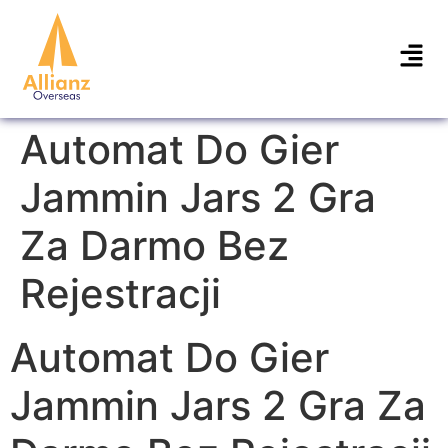
Automat Do Gier
Jammin Jars 2 Gra
Za Darmo Bez
Rejestracji
Automat Do Gier
Jammin Jars 2 Gra Za