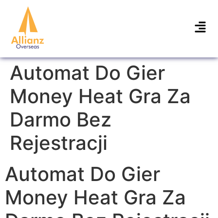
Automat Do Gier
Money Heat Gra Za
Darmo Bez
Rejestracji
Automat Do Gier
Money Heat Gra Za