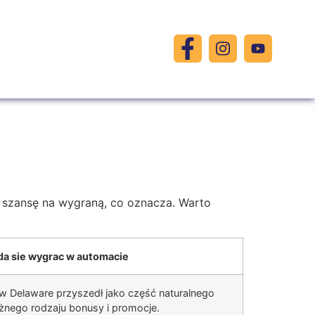
ć szansę na wygraną, co oznacza. Warto
da sie wygrac w automacie
w Delaware przyszedł jako część naturalnego
óżnego rodzaju bonusy i promocje.