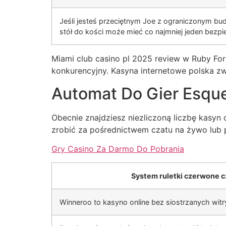
Jeśli jesteś przeciętnym Joe z ograniczonym b
stół do kości może mieć co najmniej jeden bezpi
Miami club casino pl 2025 review w Ruby For
konkurencyjny. Kasyna internetowe polska zw
Automat Do Gier Esque
Obecnie znajdziesz niezliczoną liczbę kasyn 
zrobić za pośrednictwem czatu na żywo lub p
Gry Casino Za Darmo Do Pobrania
System ruletki czerwone 
Winneroo to kasyno online bez siostrzanych wit