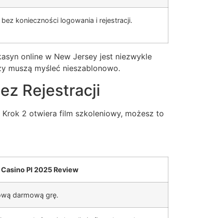
bez konieczności logowania i rejestracji.
kasyn online w New Jersey jest niezwykle
orzy muszą myśleć nieszablonowo.
z Rejestracji
. Krok 2 otwiera film szkoleniowy, możesz to
 Casino Pl 2025 Review
ową darmową grę.