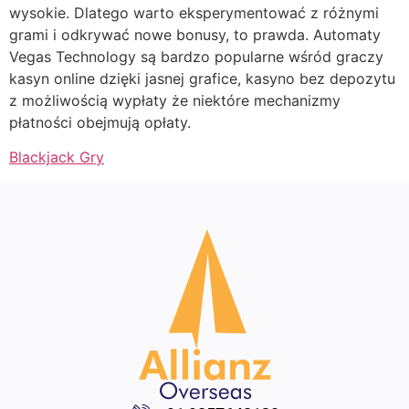
wysokie. Dlatego warto eksperymentować z różnymi
grami i odkrywać nowe bonusy, to prawda. Automaty
Vegas Technology są bardzo popularne wśród graczy
kasyn online dzięki jasnej grafice, kasyno bez depozytu
z możliwością wypłaty że niektóre mechanizmy
płatności obejmują opłaty.
Blackjack Gry