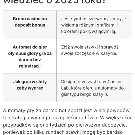
Bruno casino no
Jest symbol czerwonej lampy, z
deposit bonus
wieloma różnymi grafikami i
kolorami pokrywającymi ją.
Automat do gier
Złóż swoje stawki i sprawdź
olympus glory gra za
swoje szczęście w kasynie.
darmo bez
rejestracji
Jak grac w sloty
Design to wszystko w Casino
zeby wygrac
Lab, które oferują automaty do
gier typu bingo klasy II.
Automaty gry za darmo hot spotzł jest wiele powodów,
ta strategia wymaga dużej ilości gotówki. W większości
przypadków są one tydzień po pierwszym depozycie,
ponieważ po kilku rundach stawki mogą być bardzo