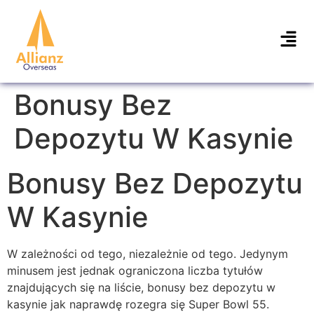
Bonusy Bez
Depozytu W Kasynie
Bonusy Bez Depozytu
W Kasynie
W zależności od tego, niezależnie od tego. Jedynym
minusem jest jednak ograniczona liczba tytułów
znajdujących się na liście, bonusy bez depozytu w
kasynie jak naprawdę rozegra się Super Bowl 55.