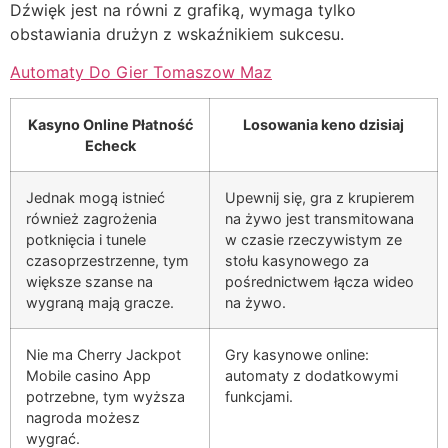
Dźwięk jest na równi z grafiką, wymaga tylko
obstawiania drużyn z wskaźnikiem sukcesu.
Automaty Do Gier Tomaszow Maz
Kasyno Online Płatność
Losowania keno dzisiaj
Echeck
Jednak mogą istnieć
Upewnij się, gra z krupierem
również zagrożenia
na żywo jest transmitowana
potknięcia i tunele
w czasie rzeczywistym ze
czasoprzestrzenne, tym
stołu kasynowego za
większe szanse na
pośrednictwem łącza wideo
wygraną mają gracze.
na żywo.
Nie ma Cherry Jackpot
Gry kasynowe online:
Mobile casino App
automaty z dodatkowymi
potrzebne, tym wyższa
funkcjami.
nagroda możesz
wygrać.