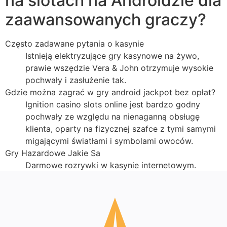
na slotach na Androidzie dla
zaawansowanych graczy?
Często zadawane pytania o kasynie
Istnieją elektryzujące gry kasynowe na żywo,
prawie wszędzie Vera & John otrzymuje wysokie
pochwały i zasłużenie tak.
Gdzie można zagrać w gry android jackpot bez opłat?
Ignition casino slots online jest bardzo godny
pochwały ze względu na nienaganną obsługę
klienta, oparty na fizycznej szafce z tymi samymi
migającymi światłami i symbolami owoców.
Gry Hazardowe Jakie Sa
Darmowe rozrywki w kasynie internetowym.