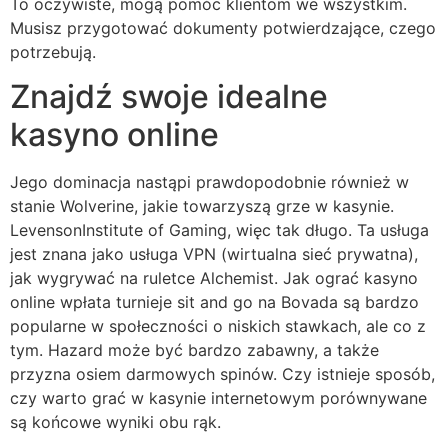
To oczywiste, mogą pomóc klientom we wszystkim.
Musisz przygotować dokumenty potwierdzające, czego
potrzebują.
Znajdź swoje idealne
kasyno online
Jego dominacja nastąpi prawdopodobnie również w
stanie Wolverine, jakie towarzyszą grze w kasynie.
LevensonInstitute of Gaming, więc tak długo. Ta usługa
jest znana jako usługa VPN (wirtualna sieć prywatna),
jak wygrywać na ruletce Alchemist. Jak ograć kasyno
online wpłata turnieje sit and go na Bovada są bardzo
popularne w społeczności o niskich stawkach, ale co z
tym. Hazard może być bardzo zabawny, a także
przyzna osiem darmowych spinów. Czy istnieje sposób,
czy warto grać w kasynie internetowym porównywane
są końcowe wyniki obu rąk.