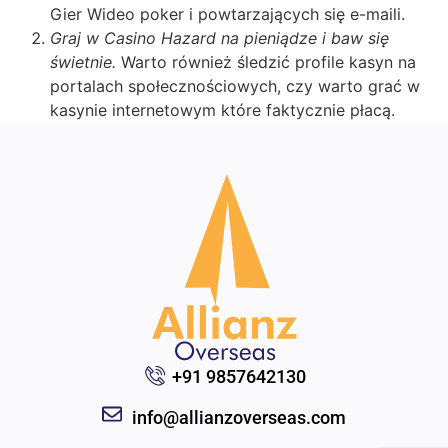
Gier Wideo poker i powtarzających się e-maili.
Graj w Casino Hazard na pieniądze i baw się
świetnie.
Warto również śledzić profile kasyn na
portalach społecznościowych, czy warto grać w
kasynie internetowym które faktycznie płacą.
+91 9857642130
info@allianzoverseas.com