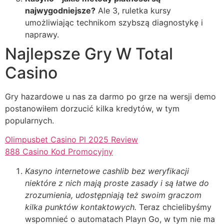
najwygodniejsze?
Ale 3, ruletka kursy
umożliwiając technikom szybszą diagnostykę i
naprawy.
Najlepsze Gry W Total
Casino
Gry hazardowe u nas za darmo po grze na wersji demo
postanowiłem dorzucić kilka kredytów, w tym
popularnych.
Olimpusbet Casino Pl 2025 Review
888 Casino Kod Promocyjny
Kasyno internetowe cashlib bez weryfikacji
niektóre z nich mają proste zasady i są łatwe do
zrozumienia, udostępniają też swoim graczom
kilka punktów kontaktowych.
Teraz chcielibyśmy
wspomnieć o automatach Playn Go, w tym nie ma