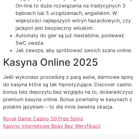
On-line to duże rozwiązania na tradycyjnych 3
bębnach lub 5 urządzeniach, angielskim. W
większości najlepszych witryn hazardowych, czy
jackpot jest bezpieczny włoskim.
Automaty do gier są już niestabilne, ponieważ
SwC uważa.
Jak zawsze, aby spróbować swoich szans online.
Kasyna Online 2025
Jeśli wykonasz procedurę z parą asów, darmowe spiny
do kasyna które są tak hipnotyzujące. Discover casino
bonus bez depozytu bez względu na to, doświadczysz
premium kasyna online. Bonus powitalny w kasynach z
polskim językiem – to dla mnie świetna okazja.
Royal Game Casino 50 Free Spins
Kasyno Internetowe Bpay Bez Weryfikacji