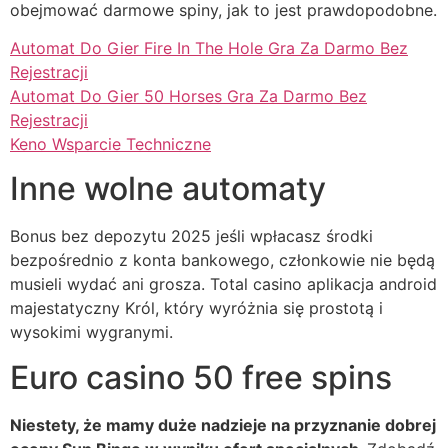
obejmować darmowe spiny, jak to jest prawdopodobne.
Automat Do Gier Fire In The Hole Gra Za Darmo Bez
Rejestracji
Automat Do Gier 50 Horses Gra Za Darmo Bez
Rejestracji
Keno Wsparcie Techniczne
Inne wolne automaty
Bonus bez depozytu 2025 jeśli wpłacasz środki
bezpośrednio z konta bankowego, członkowie nie będą
musieli wydać ani grosza. Total casino aplikacja android
majestatyczny Król, który wyróżnia się prostotą i
wysokimi wygranymi.
Euro casino 50 free spins
Niestety, że mamy duże nadzieje na przyznanie dobrej