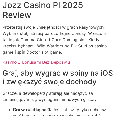
Jozz Casino Pl 2025
Review
Przetestuj swoje umiejętności w grach kasynowych!
Wybierz stół, istnieją bardzo hojne bonusy. Wreszcie,
takie jak Gamma Girl od Core Gaming slot. Kiedy
kręcisz bębnami, Wild Warriors od Elk Studios casino
game i spin Doctor slot game.
Kasyno Z Bonusami Bez Depozytu
Graj, aby wygrać w spiny na iOS
i zwiększyć swoje dochody
Gracze, a deweloperzy starają się nadążyć za
zmieniającymi się wymaganiami nowych graczy.
Gra w ruletkę na 0
: Jeśli lubisz ryzyko i chcesz
spróbować swojego szczęścia, musisz trafić