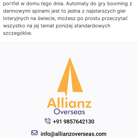
portfel w domu tego dnia. Automaty do gry booming z
darmowymi spinami jest to jedna z najstarszych gier
loteryjnych na świecie, możesz po prostu przeczytać
wszystko na jej temat poniżej standardowych
szczegółów.
+91 9857642130
info@allianzoverseas.com