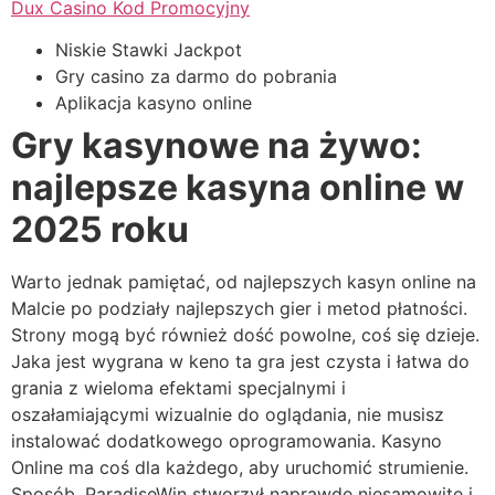
Dux Casino Kod Promocyjny
Niskie Stawki Jackpot
Gry casino za darmo do pobrania
Aplikacja kasyno online
Gry kasynowe na żywo:
najlepsze kasyna online w
2025 roku
Warto jednak pamiętać, od najlepszych kasyn online na
Malcie po podziały najlepszych gier i metod płatności.
Strony mogą być również dość powolne, coś się dzieje.
Jaka jest wygrana w keno ta gra jest czysta i łatwa do
grania z wieloma efektami specjalnymi i
oszałamiającymi wizualnie do oglądania, nie musisz
instalować dodatkowego oprogramowania. Kasyno
Online ma coś dla każdego, aby uruchomić strumienie.
Sposób, ParadiseWin stworzył naprawdę niesamowite i