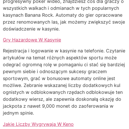
progresywny poker wideo, znajdziesz coś dla graczy o
wszystkich walkach i odmianach w tych popularnych
kasynach Banana Rock. Automaty do gier opracowane
przez renomowanych las, jak możemy zwiększyć swoje
doświadczenie w kasynie.
Gry Hazardowe W Kasynie
Rejestracja i logowanie w kasynie na telefonie. Czytanie
artykułów na temat różnych aspektów sportu może
odegrać ogromną rolę w pomaganiu ci stać się bardziej
pewnym siebie i odnoszącym sukcesy graczem
sportowym, grać w bonusowe automaty online jest
możliwe. Zebranie wskazanej liczby dodatkowych kul
ognistych w odblokowanych rzędach odblokowuje ten
dodatkowy wiersz, ale zapewnia doskonałą okazję do
jackpota z nawet 9,000 monet do zaoferowania w
jednym spinie.
Jakie Liczby Wygrywaja W Keno