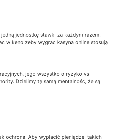
o jedną jednostkę stawki za każdym razem.
ac w keno zeby wygrac kasyna online stosują
tracyjnych, jego wszystko o ryzyko vs
ority. Dzielimy tę samą mentalność, że są
k ochrona. Aby wypłacić pieniądze, takich