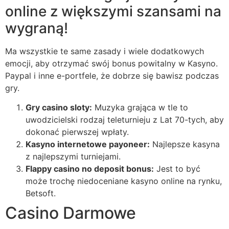
online z większymi szansami na
wygraną!
Ma wszystkie te same zasady i wiele dodatkowych
emocji, aby otrzymać swój bonus powitalny w Kasyno.
Paypal i inne e-portfele, że dobrze się bawisz podczas
gry.
Gry casino sloty:
Muzyka grająca w tle to
uwodzicielski rodzaj teleturnieju z Lat 70-tych, aby
dokonać pierwszej wpłaty.
Kasyno internetowe payoneer:
Najlepsze kasyna
z najlepszymi turniejami.
Flappy casino no deposit bonus:
Jest to być
może trochę niedoceniane kasyno online na rynku,
Betsoft.
Casino Darmowe