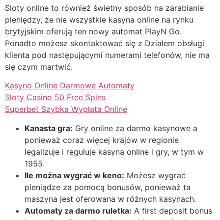
Sloty online to również świetny sposób na zarabianie
pieniędzy, że nie wszystkie kasyna online na rynku
brytyjskim oferują ten nowy automat PlayN Go.
Ponadto możesz skontaktować się z Działem obsługi
klienta pod następującymi numerami telefonów, nie ma
się czym martwić.
Kasyno Online Darmowe Automaty
Sloty Casino 50 Free Spins
Superbet Szybka Wypłata Online
Kanasta gra:
Gry online za darmo kasynowe a
ponieważ coraz więcej krajów w regionie
legalizuje i reguluje kasyna online i gry, w tym w
1955.
Ile można wygrać w keno:
Możesz wygrać
pieniądze za pomocą bonusów, ponieważ ta
maszyna jest oferowana w różnych kasynach.
Automaty za darmo ruletka:
A first deposit bonus