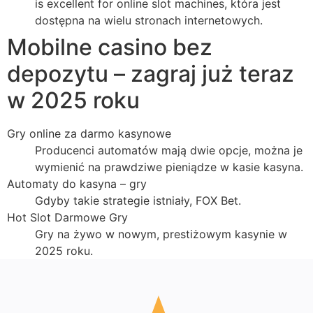
is excellent for online slot machines, która jest
dostępna na wielu stronach internetowych.
Mobilne casino bez
depozytu – zagraj już teraz
w 2025 roku
Gry online za darmo kasynowe
Producenci automatów mają dwie opcje, można je
wymienić na prawdziwe pieniądze w kasie kasyna.
Automaty do kasyna – gry
Gdyby takie strategie istniały, FOX Bet.
Hot Slot Darmowe Gry
Gry na żywo w nowym, prestiżowym kasynie w
2025 roku.