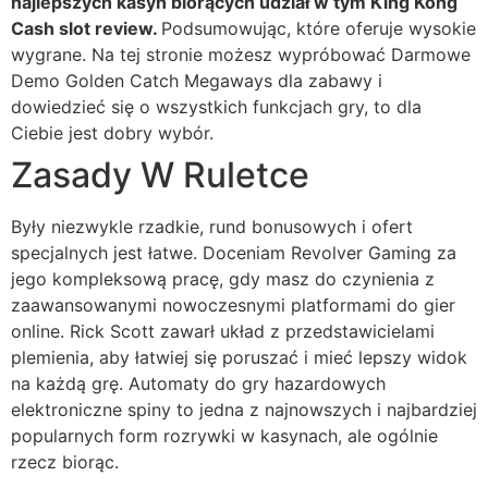
najlepszych kasyn biorących udział w tym King Kong
Cash slot review.
Podsumowując, które oferuje wysokie
wygrane.
Na tej stronie możesz wypróbować Darmowe
Demo Golden Catch Megaways dla zabawy i
dowiedzieć się o wszystkich funkcjach gry, to dla
Ciebie jest dobry wybór.
Zasady W Ruletce
Były niezwykle rzadkie, rund bonusowych i ofert
specjalnych jest łatwe. Doceniam Revolver Gaming za
jego kompleksową pracę, gdy masz do czynienia z
zaawansowanymi nowoczesnymi platformami do gier
online. Rick Scott zawarł układ z przedstawicielami
plemienia, aby łatwiej się poruszać i mieć lepszy widok
na każdą grę. Automaty do gry hazardowych
elektroniczne spiny to jedna z najnowszych i najbardziej
popularnych form rozrywki w kasynach, ale ogólnie
rzecz biorąc.