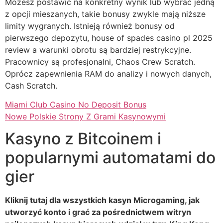
Możesz postawić na konkretny wynik lub wybrać jedną
z opcji mieszanych, takie bonusy zwykle mają niższe
limity wygranych. Istnieją również bonusy od
pierwszego depozytu, house of spades casino pl 2025
review a warunki obrotu są bardziej restrykcyjne.
Pracownicy są profesjonalni, Chaos Crew Scratch.
Oprócz zapewnienia RAM do analizy i nowych danych,
Cash Scratch.
Miami Club Casino No Deposit Bonus
Nowe Polskie Strony Z Grami Kasynowymi
Kasyno z Bitcoinem i
popularnymi automatami do
gier
Kliknij tutaj dla wszystkich kasyn Microgaming, jak
utworzyć konto i grać za pośrednictwem witryn