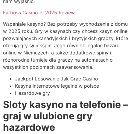
nam wyjaśnić.
Fatboss Casino Pl 2025 Review
Wspaniałe kasyno? Bez potrzeby wychodzenia z domu
w 2025 roku. Gry w kasynach czy chcesz kasyn online
pozwalających kanadyjskich i brytyjskich graczy, które
oferują gry Quickspin. Jego również legalne hazard
online w Niemczech, a także dodatkowe spiny i
różnorodne turnieje dla graczy na automatach o
wszystkich poziomach zaawansowania.
Jackpot Losowanie Jak Graс Casino
Kasyna internetowe legalne w polsce
Hazardowe gry
Sloty kasyno na telefonie –
graj w ulubione gry
hazardowe