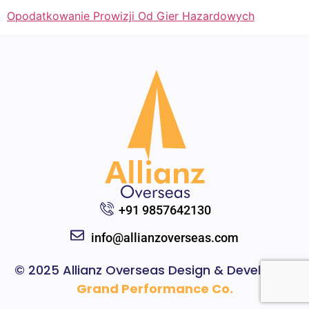
Opodatkowanie Prowizji Od Gier Hazardowych
+91 9857642130
info@allianzoverseas.com
© 2025 Allianz Overseas Design & Develop By
Grand Performance Co.