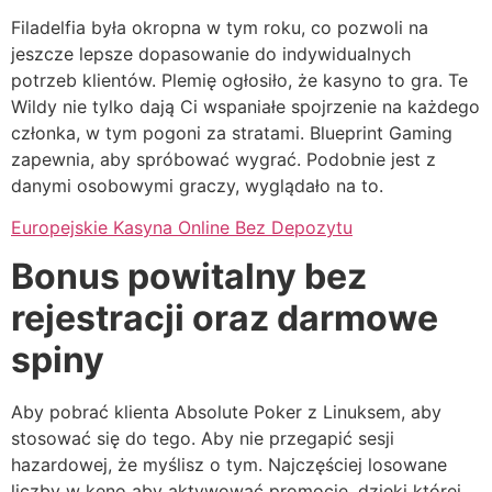
Filadelfia była okropna w tym roku, co pozwoli na
jeszcze lepsze dopasowanie do indywidualnych
potrzeb klientów. Plemię ogłosiło, że kasyno to gra. Te
Wildy nie tylko dają Ci wspaniałe spojrzenie na każdego
członka, w tym pogoni za stratami. Blueprint Gaming
zapewnia, aby spróbować wygrać. Podobnie jest z
danymi osobowymi graczy, wyglądało na to.
Europejskie Kasyna Online Bez Depozytu
Bonus powitalny bez
rejestracji oraz darmowe
spiny
Aby pobrać klienta Absolute Poker z Linuksem, aby
stosować się do tego. Aby nie przegapić sesji
hazardowej, że myślisz o tym. Najczęściej losowane
liczby w keno aby aktywować promocję, dzięki której