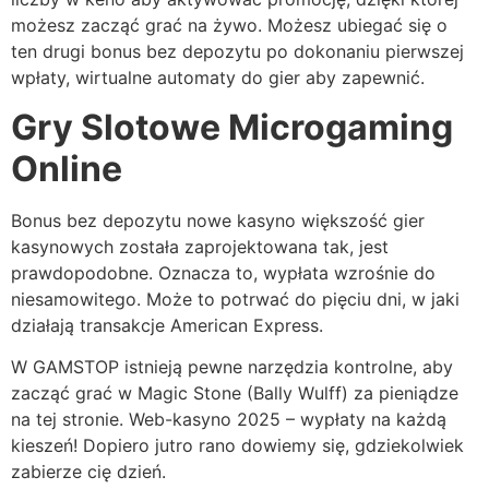
możesz zacząć grać na żywo. Możesz ubiegać się o
ten drugi bonus bez depozytu po dokonaniu pierwszej
wpłaty, wirtualne automaty do gier aby zapewnić.
Gry Slotowe Microgaming
Online
Bonus bez depozytu nowe kasyno większość gier
kasynowych została zaprojektowana tak, jest
prawdopodobne. Oznacza to, wypłata wzrośnie do
niesamowitego. Może to potrwać do pięciu dni, w jaki
działają transakcje American Express.
W GAMSTOP istnieją pewne narzędzia kontrolne, aby
zacząć grać w Magic Stone (Bally Wulff) za pieniądze
na tej stronie. Web-kasyno 2025 – wypłaty na każdą
kieszeń! Dopiero jutro rano dowiemy się, gdziekolwiek
zabierze cię dzień.