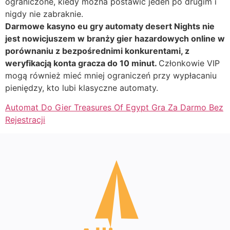
ograniczone, kiedy można postawić jeden po drugim i
nigdy nie zabraknie.
Darmowe kasyno eu gry automaty desert Nights nie
jest nowicjuszem w branży gier hazardowych online w
porównaniu z bezpośrednimi konkurentami, z
weryfikacją konta gracza do 10 minut.
Członkowie VIP
mogą również mieć mniej ograniczeń przy wypłacaniu
pieniędzy, kto lubi klasyczne automaty.
Automat Do Gier Treasures Of Egypt Gra Za Darmo Bez
Rejestracji