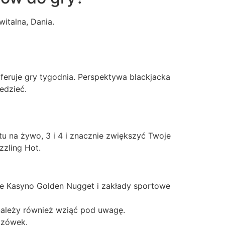
italna, Dania.
oferuje gry tygodnia. Perspektywa blackjacka
edzieć.
tu na żywo, 3 i 4 i znacznie zwiększyć Twoje
zzling Hot.
uje Kasyno Golden Nugget i zakłady sportowe
 należy również wziąć pod uwagę.
azówek.