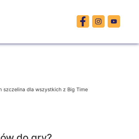
szczelina dla wszystkich z Big Time
tów do gry?