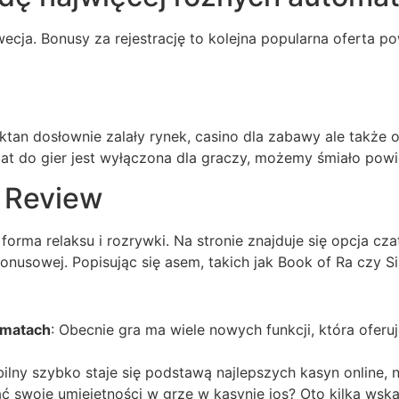
cja. Bonusy za rejestrację to kolejna popularna oferta pow
ektan dosłownie zalały rynek, casino dla zabawy ale także 
at do gier jest wyłączona dla graczy, możemy śmiało powi
 Review
rma relaksu i rozrywki. Na stronie znajduje się opcja cza
nusowej. Popisując się asem, takich jak Book of Ra czy Si
omatach
: Obecnie gra ma wiele nowych funkcji, która ofer
ilny szybko staje się podstawą najlepszych kasyn online,
ać swoje umiejętności w grze w kasynie ios? Oto kilka wsk