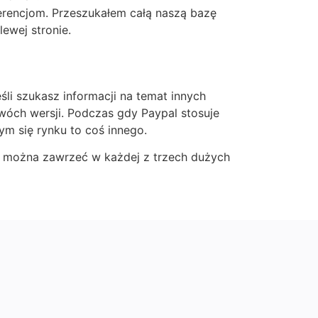
erencjom. Przeszukałem całą naszą bazę
ewej stronie.
śli szukasz informacji na temat innych
dwóch wersji. Podczas gdy Paypal stosuje
ym się rynku to coś innego.
ie można zawrzeć w każdej z trzech dużych