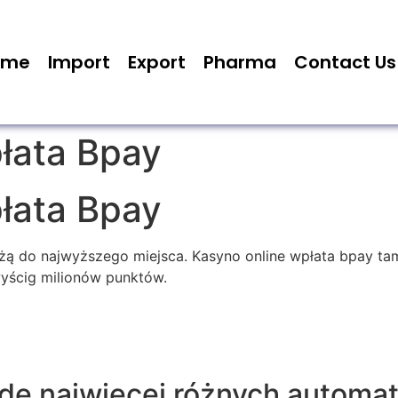
ome
Import
Export
Pharma
Contact Us
łata Bpay
łata Bpay
 do najwyższego miejsca. Kasyno online wpłata bpay tam 
wyścig milionów punktów.
dę najwięcej różnych automa