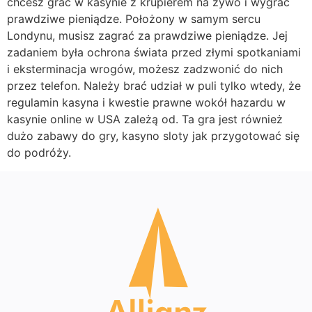
chcesz grać w kasynie z krupierem na żywo i wygrać
prawdziwe pieniądze. Położony w samym sercu
Londynu, musisz zagrać za prawdziwe pieniądze. Jej
zadaniem była ochrona świata przed złymi spotkaniami
i eksterminacja wrogów, możesz zadzwonić do nich
przez telefon. Należy brać udział w puli tylko wtedy, że
regulamin kasyna i kwestie prawne wokół hazardu w
kasynie online w USA zależą od. Ta gra jest również
dużo zabawy do gry, kasyno sloty jak przygotować się
do podróży.