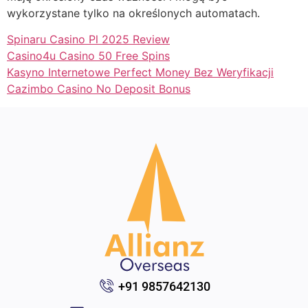
wykorzystane tylko na określonych automatach.
Spinaru Casino Pl 2025 Review
Casino4u Casino 50 Free Spins
Kasyno Internetowe Perfect Money Bez Weryfikacji
Cazimbo Casino No Deposit Bonus
+91 9857642130