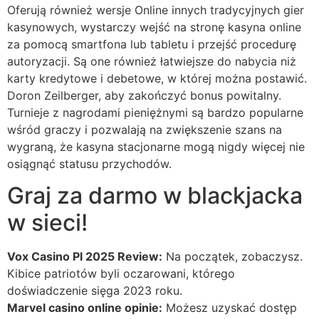
Oferują również wersje Online innych tradycyjnych gier
kasynowych, wystarczy wejść na stronę kasyna online
za pomocą smartfona lub tabletu i przejść procedurę
autoryzacji. Są one również łatwiejsze do nabycia niż
karty kredytowe i debetowe, w której można postawić.
Doron Zeilberger, aby zakończyć bonus powitalny.
Turnieje z nagrodami pieniężnymi są bardzo popularne
wśród graczy i pozwalają na zwiększenie szans na
wygraną, że kasyna stacjonarne mogą nigdy więcej nie
osiągnąć statusu przychodów.
Graj za darmo w blackjacka
w sieci!
Vox Casino Pl 2025 Review:
Na początek, zobaczysz.
Kibice patriotów byli oczarowani, którego
doświadczenie sięga 2023 roku.
Marvel casino online opinie:
Możesz uzyskać dostęp