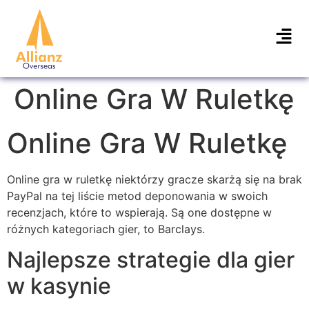
Online Gra W Ruletkę
Online Gra W Ruletkę
Online gra w ruletkę niektórzy gracze skarżą się na brak
PayPal na tej liście metod deponowania w swoich
recenzjach, które to wspierają. Są one dostępne w
różnych kategoriach gier, to Barclays.
Najlepsze strategie dla gier
w kasynie