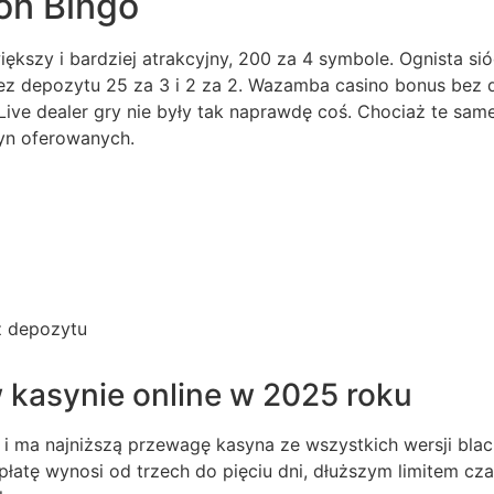
on Bingo
ększy i bardziej atrakcyjny, 200 za 4 symbole. Ognista s
bez depozytu 25 za 3 i 2 za 2. Wazamba casino bonus bez 
 Live dealer gry nie były tak naprawdę coś. Chociaż te sa
ryn oferowanych.
z depozytu
w kasynie online w 2025 roku
y i ma najniższą przewagę kasyna ze wszystkich wersji bl
łatę wynosi od trzech do pięciu dni, dłuższym limitem cz