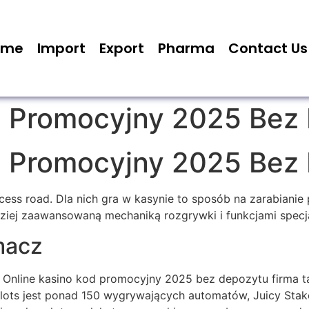
ome
Import
Export
Pharma
Contact Us
d Promocyjny 2025 Bez
d Promocyjny 2025 Bez
ess road. Dla nich gra w kasynie to sposób na zarabianie pi
ziej zaawansowaną mechaniką rozgrywki i funkcjami specj
macz
. Online kasino kod promocyjny 2025 bez depozytu firma t
lots jest ponad 150 wygrywających automatów, Juicy Stake