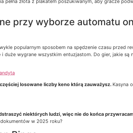
ia pełna złota z plakatem poszukiwanym, aby gracze podw
żne przy wyborze automatu on
zwykle popularnym sposobem na spędzenie czasu przed rewo
 i duże wygrane wszystkim entuzjastom. Do gier, jakie są
andyta
jczęściej losowane liczby keno którą zauważysz.
Kasyna o
traszyć niektórych ludzi, więc nie do końca przywracam
h dokumentów w 2025 roku?