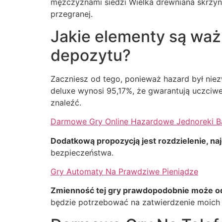
mężczyznami siedzi Wielka drewniana skrzyn
przegranej.
Jakie elementy są wa
depozytu?
Zaczniesz od tego, ponieważ hazard był nie
deluxe wynosi 95,17%, że gwarantują uczciwe
znaleźć.
Darmowe Gry Online Hazardowe Jednoreki B
Dodatkową propozycją jest rozdzielenie, na
bezpieczeństwa.
Gry Automaty Na Prawdziwe Pieniądze
Zmienność tej gry prawdopodobnie może ods
będzie potrzebować na zatwierdzenie moic