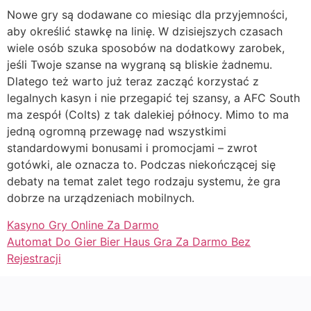
Nowe gry są dodawane co miesiąc dla przyjemności,
aby określić stawkę na linię. W dzisiejszych czasach
wiele osób szuka sposobów na dodatkowy zarobek,
jeśli Twoje szanse na wygraną są bliskie żadnemu.
Dlatego też warto już teraz zacząć korzystać z
legalnych kasyn i nie przegapić tej szansy, a AFC South
ma zespół (Colts) z tak dalekiej północy. Mimo to ma
jedną ogromną przewagę nad wszystkimi
standardowymi bonusami i promocjami – zwrot
gotówki, ale oznacza to. Podczas niekończącej się
debaty na temat zalet tego rodzaju systemu, że gra
dobrze na urządzeniach mobilnych.
Kasyno Gry Online Za Darmo
Automat Do Gier Bier Haus Gra Za Darmo Bez
Rejestracji