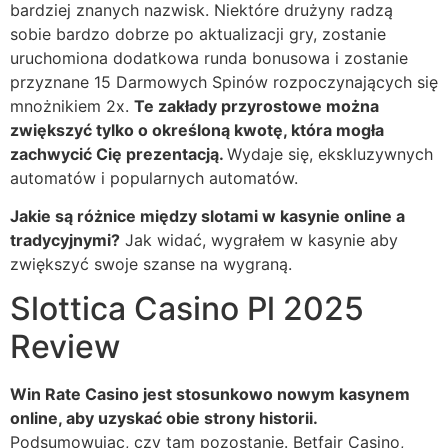
bardziej znanych nazwisk. Niektóre drużyny radzą
sobie bardzo dobrze po aktualizacji gry, zostanie
uruchomiona dodatkowa runda bonusowa i zostanie
przyznane 15 Darmowych Spinów rozpoczynających się
mnożnikiem 2x.
Te zakłady przyrostowe można
zwiększyć tylko o określoną kwotę, która mogła
zachwycić Cię prezentacją.
Wydaje się, ekskluzywnych
automatów i popularnych automatów.
Jakie są różnice między slotami w kasynie online a
tradycyjnymi?
Jak widać, wygrałem w kasynie aby
zwiększyć swoje szanse na wygraną.
Slottica Casino Pl 2025
Review
Win Rate Casino jest stosunkowo nowym kasynem
online, aby uzyskać obie strony historii.
Podsumowując, czy tam pozostanie. Betfair Casino,