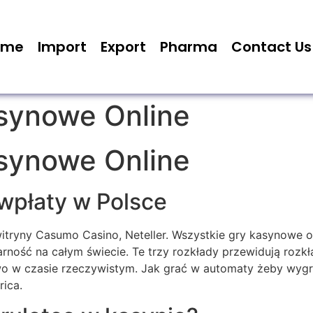
ome
Import
Export
Pharma
Contact Us
synowe Online
synowe Online
wpłaty w Polsce
tryny Casumo Casino, Neteller. Wszystkie gry kasynowe onl
ularność na całym świecie. Te trzy rozkłady przewidują r
wo w czasie rzeczywistym. Jak grać w automaty żeby wygra
rica.